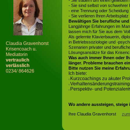
- Sie trauern um einen geliebte
- Sie sind selbst von schwehrer 
- eine Trennung oder Scheidung 
- Sie verlieren Ihren Arbeitsplatz
Bewältigen Sie berufliche und
Langjährige Erfahrungen im Man
lassen mich für Sie aus dem Vol
Als gelernte Klavierbauerin, di
in Betriebssoziologie und -psych
Claudia Gravenhorst
Szenarien privater und berufliche
Krisencoach u.
Lösungsansätze für das Krisenc
Mediatorin
Was auch immer Ihnen oder Ih
vertraulich
länger. Probleme brauchen ei
verlässlich
Bitte nutzen Sie meine Erfahr
0234/ 864626
Ich biete:
Kurzcoachings zu akuter Pr

Verhaltensänderungstraining

Perspektiv- und Potenzialen

Wo andere aussteigen, steige i
Ihre Claudia Gravenhorst
zum