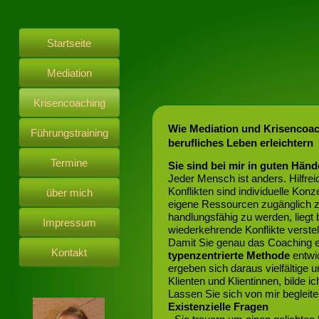
Startseite
Mediation
Krisencoaching
Wie Mediation und Krisencoac
Führungstraining
berufliches Leben erleichtern
Termine
Sie sind bei mir in guten Händ
Jeder Mensch ist anders. Hilfrei
Konflikten sind individuelle Konz
über mich
eigene Ressourcen zugänglich z
handlungsfähig zu werden, liegt 
Impressum
wiederkehrende Konflikte verste
Damit Sie genau das Coaching erh
Kontakt
typenzentrierte Methode
entwi
ergeben sich daraus vielfältige u
Klienten und Klientinnen, bilde i
Lassen Sie sich von mir begleit
Existenzielle Fragen